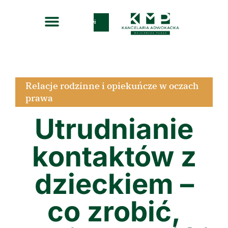
Zadzwoń
Relacje rodzinne i opiekuńcze w oczach
prawa
Utrudnianie
kontaktów z
dzieckiem –
co zrobić,