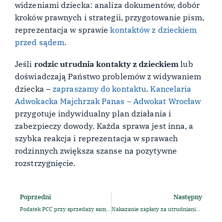
widzeniami dziecka: analiza dokumentów, dobór
kroków prawnych i strategii, przygotowanie pism,
reprezentacja w sprawie
kontaktów z dzieckiem
przed sądem
.
Jeśli
rodzic utrudnia kontakty z dzieckiem
lub
doświadczają Państwo problemów z widywaniem
dziecka –
zapraszamy do kontaktu
.
Kancelaria
Adwokacka Majchrzak Panas – Adwokat Wrocław
przygotuje indywidualny plan działania i
zabezpieczy dowody. Każda sprawa jest inna, a
szybka reakcja i reprezentacja w sprawach
rodzinnych zwiększa szanse na pozytywne
rozstrzygnięcie.
Poprzedni
Następny
Podatek PCC przy sprzedaży samochodu – kiedy i ile zapłacić? Poradnik podatkowy
Nakazanie zapłaty za utrudnianie kontaktów z dzieckiem – kara pieniężna dla rodzica. Jak uzyskać, a jak się bronić?