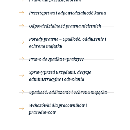
Przestępstwa i odpowiedzialność karna
Odpowiedzialność prawna nieletnich
Porady prawne – Upadłość, oddłużenie i
ochrona majątku
Prawo do spadku w praktyce
Sprawy przed urzędami, decyzje
administracyjne i odwołania
Upadłość, oddłużenie i ochrona majątku
Wskazówki dla pracowników i
pracodawców