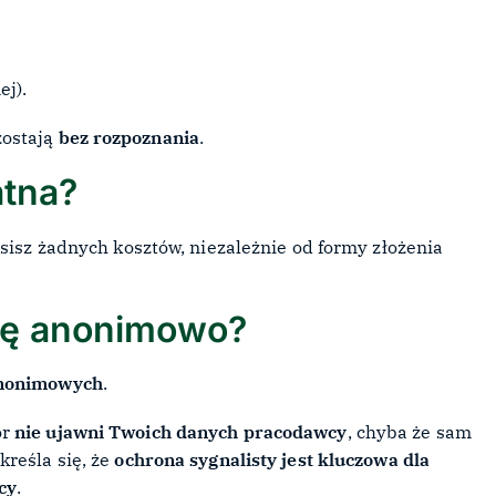
,
ej).
zostają
bez rozpoznania
.
atna?
osisz żadnych kosztów, niezależnie od formy złożenia
gę anonimowo?
anonimowych
.
or
nie ujawni Twoich danych pracodawcy
, chyba że sam
kreśla się, że
ochrona sygnalisty jest kluczowa dla
cy
.