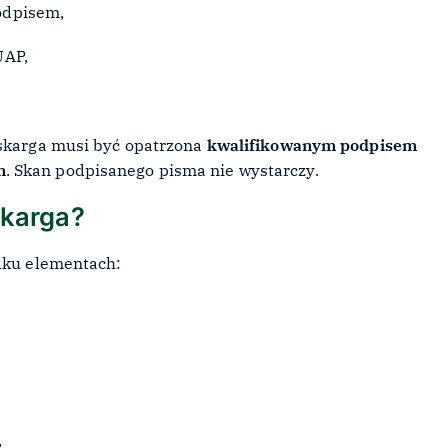
podpisem,
UAP,
 skarga musi być opatrzona
kwalifikowanym podpisem
m
. Skan podpisanego pisma nie wystarczy.
skarga?
ilku elementach:
,