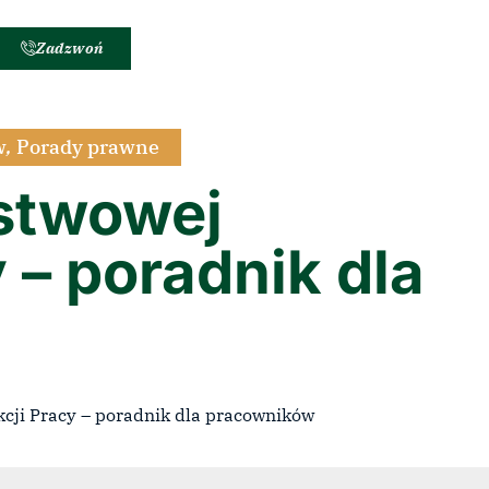
Zadzwoń
w
,
Porady prawne
stwowej
 – poradnik dla