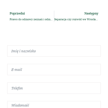
Poprzedni
Następny
Prawo do odmowy zeznań i odmowy odpowiedzi na pytanie w postępowaniu karnym – praktyczny poradnik dla świadków i osób bliskich
Separacja czy rozwód we Wrocławiu? Adwokat wyjaśnia, jak skutecznie przeprowadzić sprawę i zabezpieczyć swoje interesy.