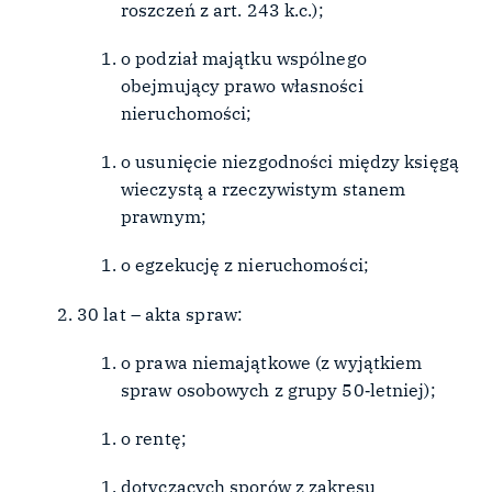
roszczeń z art. 243 k.c.);
o podział majątku wspólnego
obejmujący prawo własności
nieruchomości;
o usunięcie niezgodności między księgą
wieczystą a rzeczywistym stanem
prawnym;
o egzekucję z nieruchomości;
30 lat – akta spraw:
o prawa niemajątkowe (z wyjątkiem
spraw osobowych z grupy 50‑letniej);
o rentę;
dotyczących sporów z zakresu