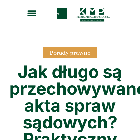
Zadzwoń
Porady prawne
Jak długo są
przechowywan
akta spraw
sądowych?
Praktyczny