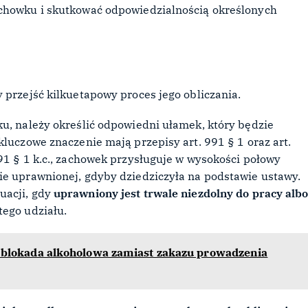
achowku i skutkować odpowiedzialnością określonych
y przejść kilkuetapowy proces jego obliczania.
ku, należy określić odpowiedni ułamek, który będzie
kluczowe znaczenie mają przepisy art. 991 § 1 oraz art.
91 § 1 k.c., zachowek przysługuje w wysokości połowy
ie uprawnionej, gdyby dziedziczyła na podstawie ustawy.
uacji, gdy
uprawniony jest trwale niezdolny do pracy alb
 tego udziału.
i blokada alkoholowa zamiast zakazu prowadzenia