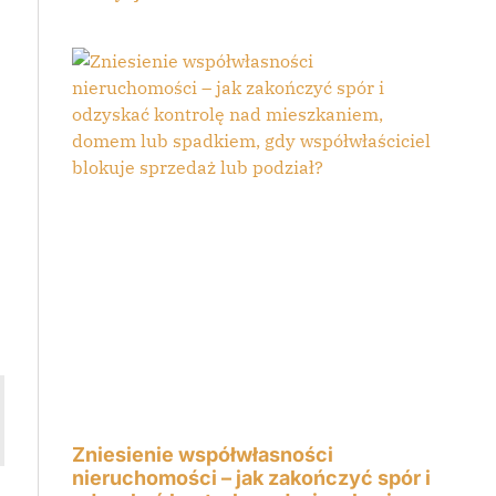
o
Zniesienie współwłasności
nieruchomości – jak zakończyć spór i