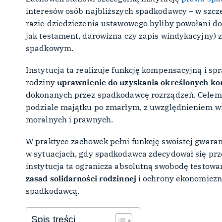
interesów osób najbliższych spadkodawcy – w szcze
razie dziedziczenia ustawowego byliby powołani do
jak testament, darowizna czy zapis windykacyjny) 
spadkowym.
Instytucja ta realizuje funkcję kompensacyjną i 
rodziny
uprawnienie do uzyskania określonych ko
dokonanych przez spadkodawcę rozrządzeń. Celem 
podziale majątku po zmarłym, z uwzględnieniem w
moralnych i prawnych.
W praktyce zachowek pełni funkcję swoistej gwaran
w sytuacjach, gdy spadkodawca zdecydował się p
instytucja ta ogranicza absolutną swobodę testow
zasad solidarności rodzinnej
i ochrony ekonomiczn
spadkodawcą.
Spis treści