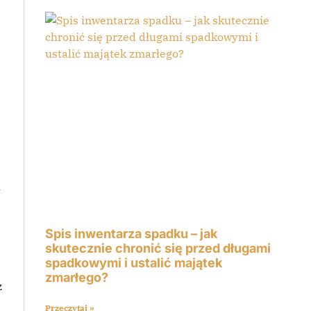
u
Spis inwentarza spadku – jak
skutecznie chronić się przed długami
spadkowymi i ustalić majątek
zmarłego?
z
Przeczytaj »