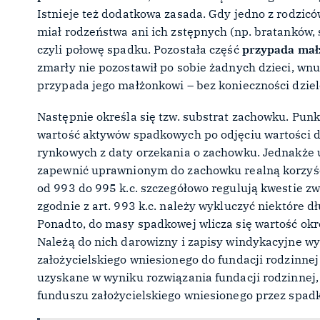
Istnieje też dodatkowa zasada. Gdy jedno z rodzi
miał rodzeństwa ani ich zstępnych (np. bratanków, s
czyli połowę spadku. Pozostała część
przypada mał
zmarły nie pozostawił po sobie żadnych dzieci, wnu
przypada jego małżonkowi – bez konieczności dziel
Następnie określa się tzw. substrat zachowku. Punk
wartość aktywów spadkowych po odjęciu wartości d
rynkowych z daty orzekania o zachowku. Jednakże 
zapewnić uprawnionym do zachowku realną korzyść
od 993 do 995 k.c. szczegółowo regulują kwestie z
zgodnie z art. 993 k.c. należy wykluczyć niektóre d
Ponadto, do masy spadkowej wlicza się wartość okre
Należą do nich darowizny i zapisy windykacyjne 
założycielskiego wniesionego do fundacji rodzinne
uzyskane w wyniku rozwiązania fundacji rodzinnej,
funduszu założycielskiego wniesionego przez spa