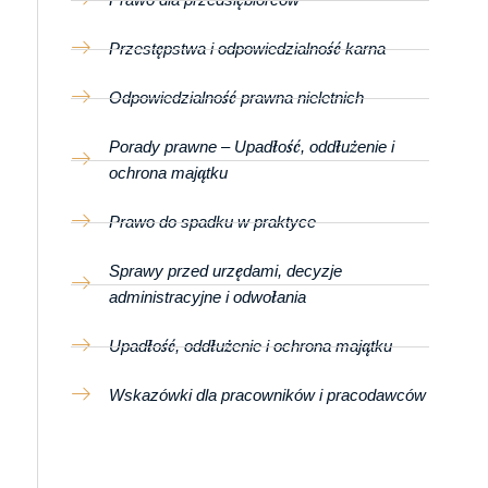
Przestępstwa i odpowiedzialność karna
Odpowiedzialność prawna nieletnich
Porady prawne – Upadłość, oddłużenie i
ochrona majątku
Prawo do spadku w praktyce
Sprawy przed urzędami, decyzje
administracyjne i odwołania
Upadłość, oddłużenie i ochrona majątku
Wskazówki dla pracowników i pracodawców