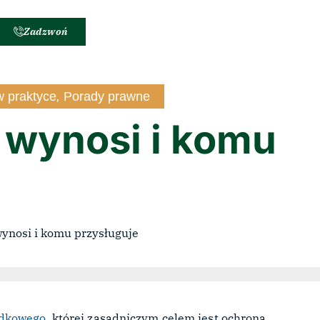
Zadzwoń
 praktyce
,
Porady prawne
 wynosi i komu
adkowego
, której zasadniczym celem jest ochrona