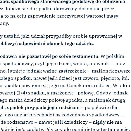
ziału spadkowego stanowiącego podstawę do obliczenia
lecz dolicza się do spadku darowizny dokonane przez
Ma to na celu zapewnienie rzeczywistej wartości masy
zany.
 ustalić, jaki udział przypadłby osobie uprawnionej w
obliczyć odpowiedni ułamek tego udziału
.
odawca nie pozostawił po sobie testamentu
. W polskim
 spadkodawcy, czyli jego dzieci, wnuki, prawnuki – oraz
no. Istnieje jednak ważne zastrzeżenie – małżonek zawsze
łego spadku, nawet jeśli dzieci jest czworo, pięcioro, itd.
 do spadku powołani są jego małżonek oraz rodzice. W taki
zwartej (1/4) spadku, a małżonek – połowę. Gdyby jednak
o jego matka dziedziczy połowę spadku, a małżonek drugą
ych,
spadek przypada jego rodzicom
– po połowie dla
edy jego udział przechodzi na rodzeństwo spadkodawcy –
 że rodzeństwo – nawet jeśli dziedziczy –
nigdy nie ma
ać się jego zapłaty, gdy zostało pominięte w testamencie.