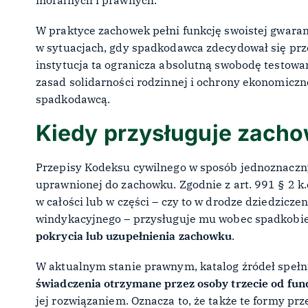
moralnych i prawnych.
W praktyce zachowek pełni funkcję swoistej gwaran
w sytuacjach, gdy spadkodawca zdecydował się p
instytucja ta ogranicza absolutną swobodę testow
zasad solidarności rodzinnej i ochrony ekonomicz
spadkodawcą.
Kiedy przysługuje zach
Przepisy Kodeksu cywilnego w sposób jednoznaczny
uprawnionej do zachowku. Zgodnie z art. 991 § 2 k
w całości lub w części – czy to w drodze dziedzicze
windykacyjnego – przysługuje mu wobec spadkobi
pokrycia lub uzupełnienia zachowku
.
W aktualnym stanie prawnym, katalog źródeł spełni
świadczenia otrzymane przez osoby trzecie od fund
jej rozwiązaniem. Oznacza to, że także te formy 