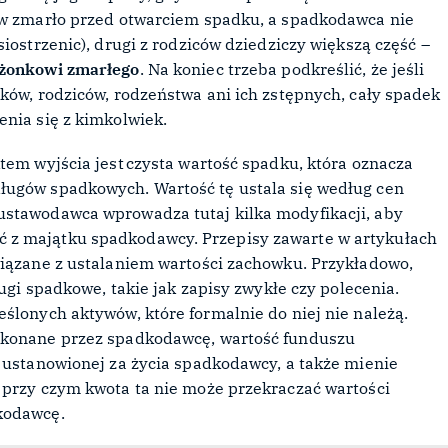
ców zmarło przed otwarciem spadku, a spadkodawca nie
iostrzenic), drugi z rodziców dziedziczy większą część –
żonkowi zmarłego
. Na koniec trzeba podkreślić, że jeśli
ków, rodziców, rodzeństwa ani ich zstępnych, cały spadek
enia się z kimkolwiek.
tem wyjścia jest czysta wartość spadku, która oznacza
ługów spadkowych. Wartość tę ustala się według cen
ustawodawca wprowadza tutaj kilka modyfikacji, aby
 z majątku spadkodawcy. Przepisy zawarte w artykułach
wiązane z ustalaniem wartości zachowku. Przykładowo,
ługi spadkowe, takie jak zapisy zwykłe czy polecenia.
ślonych aktywów, które formalnie do niej nie należą.
wykonane przez spadkodawcę, wartość funduszu
j ustanowionej za życia spadkodawcy, a także mienie
 przy czym kwota ta nie może przekraczać wartości
dkodawcę.