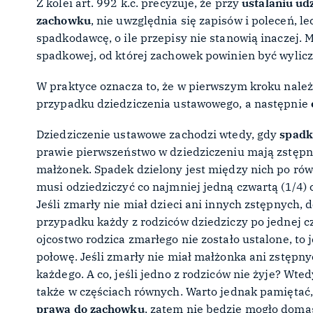
Z kolei art. 992 k.c. precyzuje, że przy
ustalaniu ud
zachowku
, nie uwzględnia się zapisów i poleceń, 
spadkodawcę, o ile przepisy nie stanowią inaczej. 
spadkowej, od której zachowek powinien być wylic
W praktyce oznacza to, że w pierwszym kroku należy
przypadku dziedziczenia ustawowego, a następnie
Dziedziczenie ustawowe zachodzi wtedy, gdy
spadk
prawie pierwszeństwo w dziedziczeniu mają zstępni
małżonek. Spadek dzielony jest między nich po rów
musi odziedziczyć co najmniej jedną czwartą (1/4) ca
Jeśli zmarły nie miał dzieci ani innych zstępnych,
przypadku każdy z rodziców dziedziczy po jednej c
ojcostwo rodzica zmarłego nie zostało ustalone, t
połowę. Jeśli zmarły nie miał małżonka ani zstępn
każdego. A co, jeśli jedno z rodziców nie żyje? Wt
także w częściach równych. Warto jednak pamiętać,
prawa do zachowku
, zatem nie będzie mogło domag