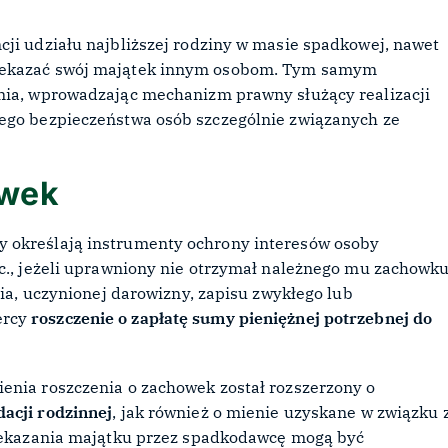
cji udziału najbliższej rodziny w masie spadkowej, nawet
rzekazać swój majątek innym osobom. Tym samym
ania, wprowadzając mechanizm prawny służący realizacji
nego bezpieczeństwa osób szczególnie związanych ze
owek
 określają instrumenty ochrony interesów osoby
.c., jeżeli uprawniony nie otrzymał należnego mu zachowk
nia, uczynionej darowizny, zapisu zwykłego lub
ercy
roszczenie o zapłatę sumy pieniężnej potrzebnej do
enia roszczenia o zachowek został rozszerzony o
acji rodzinnej
, jak również o mienie uzyskane w związku 
przekazania majątku przez spadkodawcę mogą być