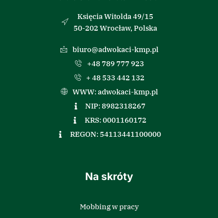
Księcia Witolda 49/15
50-202 Wrocław, Polska
biuro@adwokaci-kmp.pl
+48 789 777 923
+ 48 533 442 132
WWW: adwokaci-kmp.pl
NIP: 8982318267
KRS: 0001160172
REGON: 54113441100000
Na skróty
Mobbing w pracy