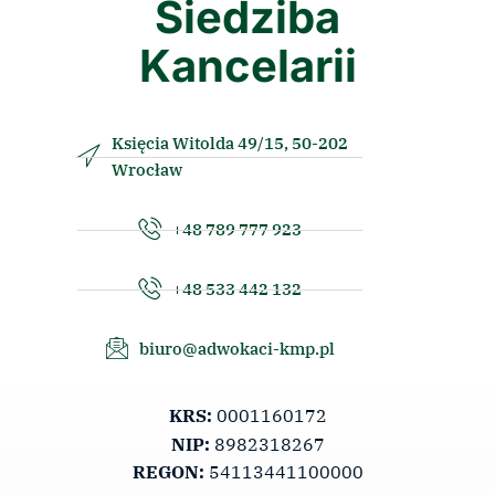
Siedziba
Kancelarii
Księcia Witolda 49/15, 50-202
Wrocław
+48 789 777 923
+48 533 442 132
biuro@adwokaci-kmp.pl
KRS:
0001160172
NIP:
8982318267
REGON:
54113441100000