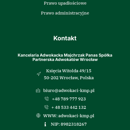
Prawo upadłościowe
Prawo administracyjne
Kontakt
Kancelaria Adwokacka Majchrzak Panas Spółka
Partnerska Adwokatów Wrocław
Księcia Witolda 49/15
50-202 Wrocław, Polska
biuro@adwokaci-kmp.pl
+48 789 777 923
+ 48 533 442 132
WWW: adwokaci-kmp.pl
NIP: 8982318267