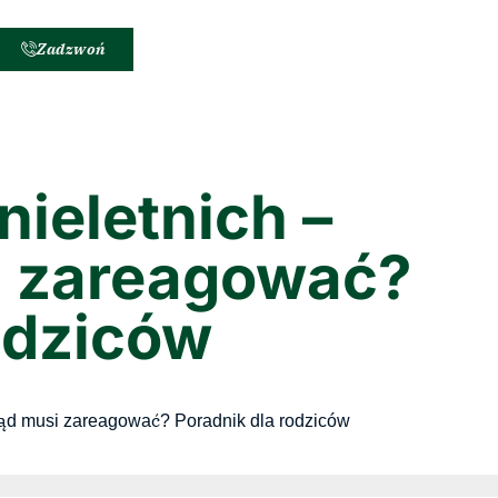
Zadzwoń
nieletnich –
i zareagować?
rodziców