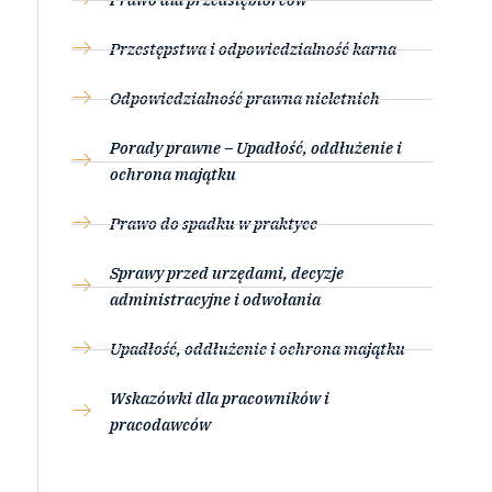
Przestępstwa i odpowiedzialność karna
Odpowiedzialność prawna nieletnich
Porady prawne – Upadłość, oddłużenie i
ochrona majątku
Prawo do spadku w praktyce
Sprawy przed urzędami, decyzje
administracyjne i odwołania
Upadłość, oddłużenie i ochrona majątku
Wskazówki dla pracowników i
pracodawców