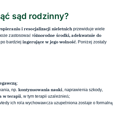
jąć sąd rodzinny?
spieraniu i resocjalizacji nieletnich
przewiduje wiele
óżnorodne środki, adekwatnie do
może zastosować r
ingerujące w jego wolność
 po bardziej
. Poniżej zostały
zegawczą
;
kontynuowania nauki
ania, np.
, naprawienia szkody,
a w terapii
, w tym terapii uzależnień;
tedy ich rola wychowawcza uzupełniona zostaje o formalną