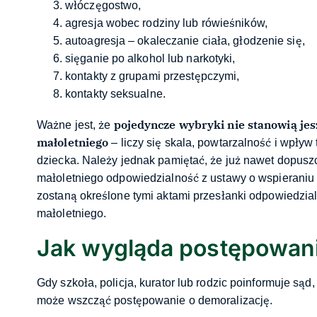
włóczęgostwo,
agresja wobec rodziny lub rówieśników,
autoagresja – okaleczanie ciała, głodzenie się,
sięganie po alkohol lub narkotyki,
kontakty z grupami przestępczymi,
kontakty seksualne.
pojedyncze wybryki nie stanowią je
Ważne jest, że
małoletniego
– liczy się skala, powtarzalność i wpł
dziecka. Należy jednak pamiętać, że już nawet dopus
małoletniego odpowiedzialność z ustawy o wspieraniu i 
zostaną określone tymi aktami przesłanki odpowiedzia
małoletniego.
Jak wygląda postępowani
Gdy szkoła, policja, kurator lub rodzic poinformuje są
może wszcząć postępowanie o demoralizację.