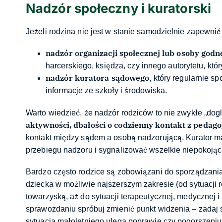
Nadzór społeczny i kuratorski
Jeżeli rodzina nie jest w stanie samodzielnie zapewni
nadzór organizacji społecznej lub osoby godn
harcerskiego, księdza, czy innego autorytetu, któ
nadzór kuratora sądowego
, który regularnie s
informacje ze szkoły i środowiska.
Warto wiedzieć, że nadzór rodziców to nie zwykłe „dog
aktywności, dbałości o codzienny kontakt z pedag
kontakt między sądem a osobą nadzorującą. Kurator 
przebiegu nadzoru i sygnalizować wszelkie niepokoją
Bardzo często rodzice są zobowiązani do sporządzani
dziecka w możliwie najszerszym zakresie (od sytuacji 
towarzyską, aż do sytuacji terapeutycznej, medycznej i
sprawozdaniu spróbuj zmienić punkt widzenia – zadaj s
sytuacja małoletniego ulega poprawie czy pogorszeniu