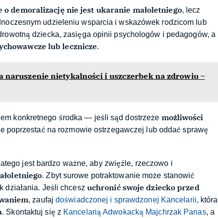
o demoralizację nie jest ukaranie małoletniego
, lecz
ednoczesnym udzieleniu wsparcia i wskazówek rodzicom lub
drowotną dziecka, zasięga opinii psychologów i pedagogów, a
ychowawcze lub lecznicze
.
a naruszenie nietykalności i uszczerbek na zdrowiu –
możliwości
em konkretnego środka — jeśli sąd dostrzeże
że poprzestać na rozmowie ostrzegawczej lub oddać sprawę
dlatego jest bardzo ważne, aby zwięźle, rzeczowo i
ałoletniego
. Zbyt surowe potraktowanie może stanowić
uchronić swoje dziecko przed
 działania. Jeśli chcesz
owaniem
, zaufaj
doświadczonej i sprawdzonej Kancelarii
, która
a
. Skontaktuj się z
Kancelarią Adwokacką Majchrzak Panas
, a