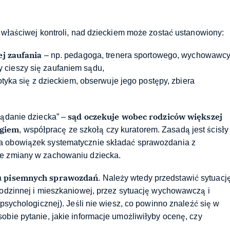
ć właściwej kontroli, nad dzieckiem może zostać ustanowiony:
ej zaufania
– np. pedagoga, trenera sportowego, wychowawc
ry cieszy się zaufaniem sądu,
potyka się z dzieckiem, obserwuje jego postępy, zbiera
sąd oczekuje wobec rodziców większej
lądanie dziecka” –
ogiem
, współpracę ze szkołą czy kuratorem. Zasadą jest ścisły
ma obowiązek systematycznie składać sprawozdania z
ce zmiany w zachowaniu dziecka.
pisemnych sprawozdań
a
. Należy wtedy przedstawić sytuacj
rodzinnej i mieszkaniowej, przez sytuację wychowawczą i
 psychologicznej). Jeśli nie wiesz, co powinno znaleźć się w
obie pytanie, jakie informacje umożliwiłyby ocenę, czy
.