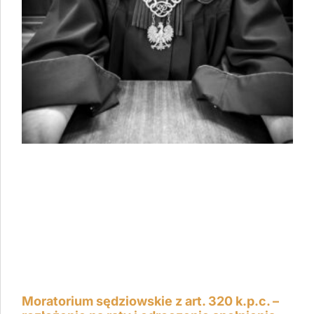
Moratorium sędziowskie z art. 320 k.p.c. –