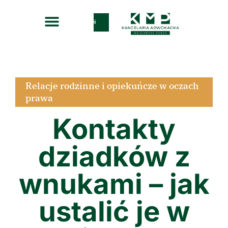
Zadzwoń
Relacje rodzinne i opiekuńcze w oczach
prawa
Kontakty
dziadków z
wnukami – jak
ustalić je w