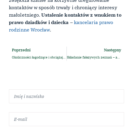
zwiększa szanse na korzystne uregulowanie
kontaktów w sposób trwały i chroniący interesy
małoletniego.
Ustalenie kontaktów z wnukiem to
prawo dziadków i dziecka
–
kancelaria prawo
rodzinne Wrocław
.
Poprzedni
Następny
Okoliczności łagodzące i obciążające – czyli co wpływa na wysokość kary?
Składanie fałszywych zeznań – art. 233 k.k. | praktyczny poradnik świadka i stron postępowania