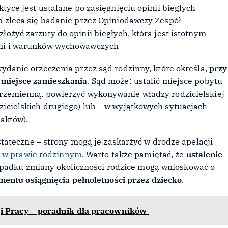
tyce jest ustalane po zasięgnięciu opinii biegłych
b zleca się badanie przez Opiniodawczy Zespół
łożyć zarzuty do opinii biegłych, która jest istotnym
ami i warunków wychowawczych
ydanie orzeczenia przez sąd rodzinny, które określa,
przy
e miejsce zamieszkania
. Sąd może: ustalić miejsce pobytu
przemienną, powierzyć wykonywanie władzy rodzicielskiej
icielskich drugiego) lub – w wyjątkowych sytuacjach –
taktów).
ateczne – strony mogą je zaskarżyć w drodze apelacji
ę w prawie rodzinnym
. Warto także pamiętać, że
ustalenie
padku zmiany okoliczności rodzice mogą wnioskować o
mentu osiągnięcia pełnoletności przez dziecko
.
i Pracy – poradnik dla pracowników