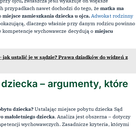
 przy ojcu
,
zwłaszcza jeśli wykazuje on większe
h przypadkach nawet dochodzi do tego, że
matka ma
o
miejsce zamieszkania dziecka u ojca.
Adwokat rodzinny
kazującą, dlaczego właśnie przy danym rodzicu powinno
nie kompetencje wychowawcze decydują o
miejscu
jak ustalić je w sądzie? Prawa dziadków do widzeń z
 dziecka – argumenty, które
obytu dziecka?
Ustalając miejsce pobytu dziecka Sąd
o małoletniego dziecka
. Analiza jest obszerna – dotyczy
kompetencji wychowawczych. Zasadnicze kryteria, którymi