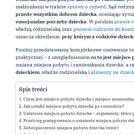
małżonkami w trakcie
sprawy o rozwód
. Sąd rodzi
przede wszystkim dobrem dziecka
, oceniając syt
emocjonalne potrzeby dziecka
. W polskim
prawie 
władzą rodzicielską oraz
prawem rodziców do konta
oznacza określenie,
przy którym z rodziców dzieck
Poniżej przedstawiamy kompleksowe omówienie tego
praktycznej – z uwzględnieniem
co to jest miejsce
zmiana miejsca pobytu i zamieszkania dziecka, a t
dzieckiem
, władze rodzicielską i
alimenty na dziec
Spis treści
Czym jest miejsce pobytu dziecka i miejsce zamieszk
Jak ustalić miejsce pobytu dziecka po rozwodzie?
Ustalenie miejsca pobytu dziecka – argumenty, które
Przebieg postępowania o ustalenie miejsca pobytu dz
Zabezpieczenie miejsca pobytu dziecka (wzór)