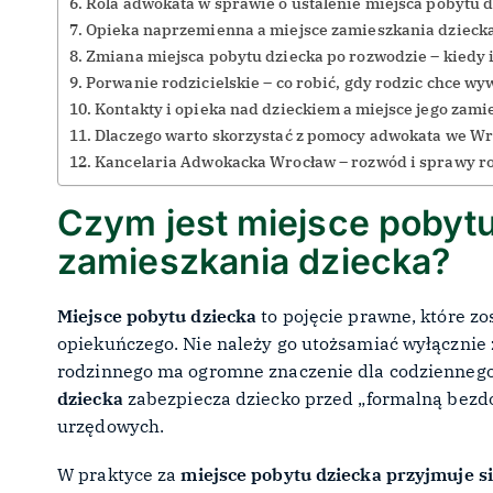
Rola adwokata w sprawie o ustalenie miejsca pobytu
Opieka naprzemienna a miejsce zamieszkania dzieck
Zmiana miejsca pobytu dziecka po rozwodzie – kiedy i
Porwanie rodzicielskie – co robić, gdy rodzic chce wy
Kontakty i opieka nad dzieckiem a miejsce jego zam
Dlaczego warto skorzystać z pomocy adwokata we W
Kancelaria Adwokacka Wrocław – rozwód i sprawy 
Czym jest miejsce pobytu
zamieszkania dziecka?
Miejsce pobytu dziecka
to pojęcie prawne, które z
opiekuńczego. Nie należy go utożsamiać wyłącznie
rodzinnego ma ogromne znaczenie dla codziennego 
dziecka
zabezpiecza dziecko przed „formalną bezdo
urzędowych.
W praktyce za
miejsce pobytu dziecka przyjmuje si