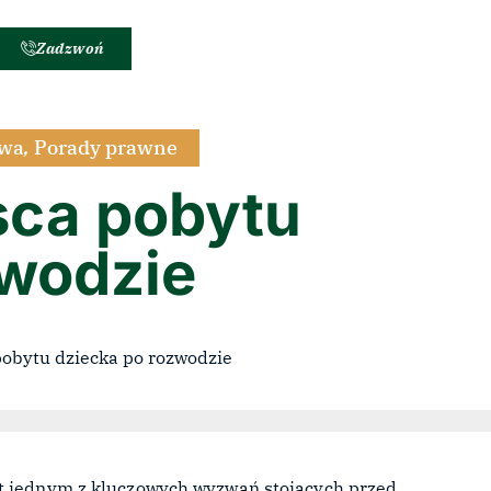
Zadzwoń
awa
,
Porady prawne
sca pobytu
zwodzie
t jednym z kluczowych wyzwań stojących przed