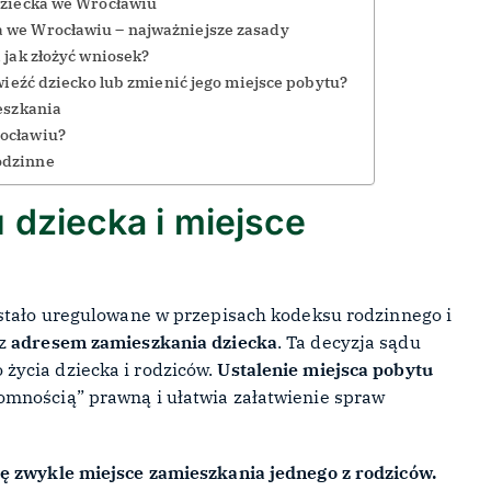
 dziecka we Wrocławiu
a we Wrocławiu – najważniejsze zasady
 jak złożyć wniosek?
wieźć dziecko lub zmienić jego miejsce pobytu?
ieszkania
rocławiu?
rodzinne
 dziecka i miejsce
ostało uregulowane w przepisach kodeksu rodzinnego i
 z
adresem zamieszkania dziecka
. Ta decyzja sądu
życia dziecka i rodziców.
Ustalenie miejsca pobytu
mnością” prawną i ułatwia załatwienie spraw
ę zwykle miejsce zamieszkania jednego z rodziców.