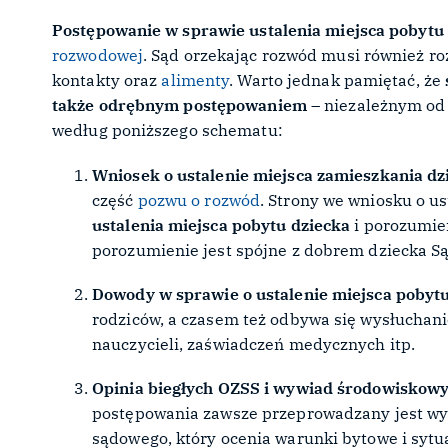
Postępowanie w sprawie ustalenia miejsca pobytu
rozwodowej
. Sąd orzekając rozwód musi również roz
kontakty oraz
alimenty
. Warto jednak pamiętać, że
także odrębnym postępowaniem
– niezależnym o
według poniższego schematu:
Wniosek o ustalenie miejsca zamieszkania dz
część
pozwu o rozwód
. Strony we wniosku o u
ustalenia miejsca pobytu dziecka
i porozumien
porozumienie jest spójne z dobrem dziecka Są
Dowody w sprawie o ustalenie miejsca pobyt
rodziców, a czasem też odbywa się wysłuchan
nauczycieli, zaświadczeń medycznych itp.
Opinia biegłych OZSS i wywiad środowiskow
postępowania zawsze przeprowadzany jest wy
sądowego, który ocenia warunki bytowe i syt