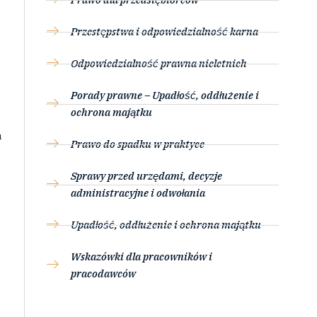
Przestępstwa i odpowiedzialność karna
Odpowiedzialność prawna nieletnich
Porady prawne – Upadłość, oddłużenie i
ochrona majątku
a
Prawo do spadku w praktyce
Sprawy przed urzędami, decyzje
administracyjne i odwołania
Upadłość, oddłużenie i ochrona majątku
Wskazówki dla pracowników i
pracodawców