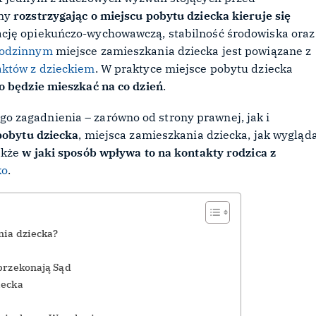
nny
rozstrzygając o miejscu pobytu dziecka kieruje się
uację opiekuńczo-wychowawczą, stabilność środowiska oraz
rodzinnym
miejsce zamieszkania dziecka jest powiązane z
któw z dzieckiem
. W praktyce miejsce pobytu dziecka
o będzie mieszkać na co dzień
.
 zagadnienia – zarówno od strony prawnej, jak i
 pobytu dziecka
, miejsca zamieszkania dziecka, jak wygląd
akże
w jaki sposób wpływa to na kontakty rodzica z
ko
.
ania dziecka?
 przekonają Sąd
iecka