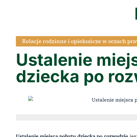
Relacje rodzinne i opiekuńcze w oczach pr
Ustalenie miej
dziecka po ro
Ustalenie miejsca pobytu dziecka po rozwodzie
jes