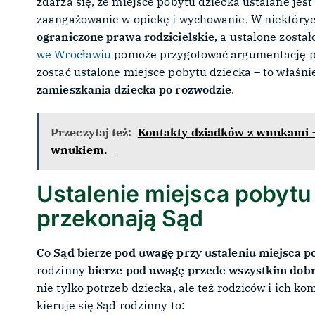
zdarza się, że miejsce pobytu dziecka ustalane jest
zaangażowanie w opiekę i wychowanie. W niektóryc
ograniczone prawa rodzicielskie,
a ustalone został
we Wrocławiu
pomoże przygotować argumentację po
zostać ustalone miejsce pobytu dziecka – to właś
zamieszkania dziecka po rozwodzie
.
Przeczytaj też:
Kontakty dziadków z wnukami – 
wnukiem.
Ustalenie miejsca pobytu
przekonają Sąd
Co Sąd bierze pod uwagę przy ustaleniu miejsca p
rodzinny
bierze pod uwagę przede wszystkim dobr
nie tylko potrzeb dziecka, ale też rodziców i ich 
kieruje się Sąd rodzinny to: