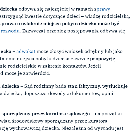
 dziecka
odbywa się najczęściej w ramach s
prawy
strzygnąć kwestie dotyczące dzieci – władzę rodzicielską,
sprawa o ustalenie miejsca pobytu dziecka może być
d
rozwodu
. Zazwyczaj przebieg postępowania odbywa się
iecka
–
adwokat
może złożyć wniosek odrębny lub jako
stalenie miejsca pobytu dziecka zawrzeć
propozycję
ie rodzicielskie w zakresie kontaktów. Jeżeli
d może je zatwierdzić.
u dziecka
– Sąd rodzinny bada stan faktyczny, wysłuchuje
ie dziecka, dopuszcza dowody z dokumentów, opinii
y sporządzany przez kuratora sądowego
– na początku
wiad środowiskowy sporządzany przez kuratora
uację wychowawczą dziecka. Niezależna od wywiadu jest