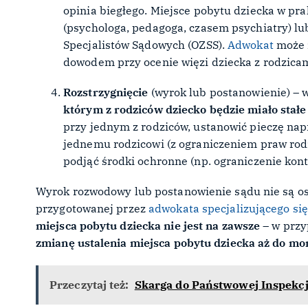
opinia biegłego. Miejsce pobytu dziecka w prak
(psychologa, pedagoga, czasem psychiatry) lu
Specjalistów Sądowych (OZSS).
Adwokat
może z
dowodem przy ocenie więzi dziecka z rodzic
Rozstrzygnięcie
(wyrok lub postanowienie) –
w
którym z rodziców dziecko będzie miało stał
przy jednym z rodziców, ustanowić pieczę na
jednemu rodzicowi (z ograniczeniem praw rodz
podjąć środki ochronne (np. ograniczenie kon
Wyrok rozwodowy lub postanowienie sądu nie są ost
przygotowanej przez
adwokata specjalizującego si
miejsca pobytu dziecka nie jest na zawsze
– w przy
zmianę ustalenia miejsca pobytu dziecka aż do mo
Przeczytaj też:
Skarga do Państwowej Inspekcj