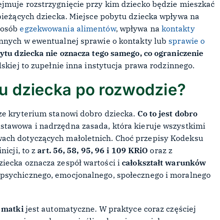
jmuje rozstrzygnięcie przy kim dziecko będzie mieszkać
 bieżących dziecka. Miejsce pobytu dziecka wpływa na
posób
egzekwowania alimentów
, wpływa na
kontakty
nnych w ewentualnej sprawie o kontakty lub
sprawie o
ytu dziecka nie oznacza tego samego, co ograniczenie
lskiej to zupełnie inna instytucja prawa rodzinnego.
tu dziecka po rozwodzie?
ze kryterium stanowi dobro dziecka.
Co to jest dobro
stawowa i nadrzędna zasada, która kieruje wszystkimi
wach dotyczących małoletnich. Choć przepisy Kodeksu
nicji, to z
art. 56, 58, 95, 96 i 109 KRiO
oraz z
iecka oznacza zespół wartości i
całokształt warunków
 psychicznego, emocjonalnego, społecznego i moralnego
 matki
jest automatyczne. W praktyce coraz częściej