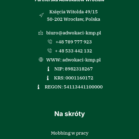
Księcia Witolda 49/15
50-202 Wrocław, Polska
biuro@adwokaci-kmp.pl
+48 789 777 923
+ 48 533 442 132
WWW: adwokaci-kmp.pl
NIP: 8982318267
KRS: 0001160172
REGON: 54113441100000
Na skróty
Mobbing w pracy