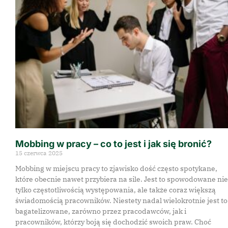
Mobbing w pracy – co to jest i jak się bronić?
15 czerwca 2025
Mobbing w miejscu pracy to zjawisko dość często spotykane,
które obecnie nawet przybiera na sile. Jest to spowodowane nie
tylko częstotliwością występowania, ale także coraz większą
świadomością pracowników. Niestety nadal wielokrotnie jest to
bagatelizowane, zarówno przez pracodawców, jak i
pracowników, którzy boją się dochodzić swoich praw. Choć