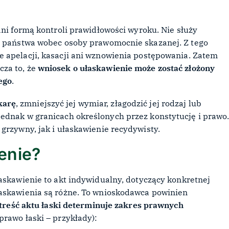
ani formą kontroli prawidłowości wyroku. Nie służy
ia państwa wobec osoby prawomocnie skazanej. Z tego
e apelacji, kasacji ani wznowienia postępowania. Zatem
za to, że
wniosek o ułaskawienie może zostać złożony
ego
.
karę
, zmniejszyć jej wymiar, złagodzić jej rodzaj lub
ednak w granicach określonych przez konstytucję i prawo
 grzywny, jak i ułaskawienie recydywisty.
enie?
skawienie to akt indywidualny, dotyczący konkretnej
łaskawienia są różne. To wnioskodawca powinien
treść aktu łaski determinuje zakres prawnych
prawo łaski – przykłady):