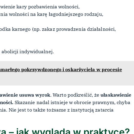
kawienie kary pozbawienia wolności,
nia wolności na karę łagodniejszego rodzaju,
dka karnego (np. zakaz prowadzenia działalności,
 abolicji indywidualnej.
zmarłego pokrzywdzonego i oskarżyciela w procesie
kawienie usuwa wyrok
. Warto podkreślić, że
ułaskawienie
ności.
Skazanie nadal istnieje w obrocie prawnym, chyba
a. Nie jest to także tożsame z instytucją zatarcia
a – jak wygląda w praktyce?