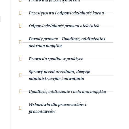
Przestępstwa i odpowiedzialność karna
Odpowiedzialność prawna nieletnich
Porady prawne – Upadłość, oddłużenie i
ochrona majątku
Prawo do spadku w praktyce
Sprawy przed urzędami, decyzje
administracyjne i odwołania
Upadłość, oddłużenie i ochrona majątku
Wskazówki dla pracowników i
pracodawców