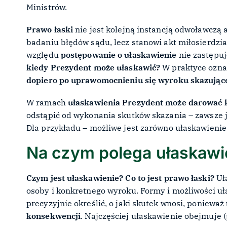
Ministrów.
Prawo łaski
nie jest kolejną instancją odwoławczą 
badaniu błędów sądu, lecz stanowi akt miłosierdz
względu
postępowanie o ułaskawienie
nie zastępuj
kiedy Prezydent może ułaskawić?
W praktyce oznac
dopiero po uprawomocnieniu się wyroku skazując
W ramach
ułaskawienia Prezydent może darować 
odstąpić od wykonania skutków skazania – zawsze j
Dla przykładu – możliwe jest zarówno ułaskawienie
Na czym polega ułaskawi
Czym jest ułaskawienie? Co to jest prawo łaski?
Uła
osoby i konkretnego wyroku. Formy i możliwości u
precyzyjnie określić, o jaki skutek wnosi, ponieważ
konsekwencji
. Najczęściej ułaskawienie obejmuje (