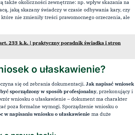
są także okoliczności zewnętrzne: np. wpływ skazania na
acą, jaką skazany świadczy w czasie odbywania kary, czy
które nie zmieniły treści prawomocnego orzeczenia, ale
rt. 233 k.k. | praktyczny poradnik świadka i stron
niosek o ułaskawienie?
czyna się od zebrania dokumentacji.
Jak napisać wniosek
 być sporządzony w sposób profesjonalny
, przekonujący i
 wzór wniosku o ułaskawienie – dokument ma charakter
zać poza formalne wymogi. Sporządzenie wniosku o
c w napisaniu wniosku o ułaskawienie
ma duże