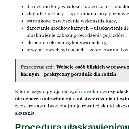
darowanie kary w całości lub w części – ułas
złagodzenie kary – np. zamiana kary pozbawie
warunkowe zawieszenie wykonania kary,
darowanie środków karnych – ułaskawienie śro
ułaskawienie zakazu prowadzenia pojazdów),
skrócenie okresu wykonywania kary,
w wyjątkowych sytuacjach – zastosowanie tzw.
Przeczytaj też:
Wejście osób bliskich w prawa 
karnym – praktyczny poradnik dla rodzin
Klienci często pytają naszych
adwokatów
,
czy ułas
nie oznacza uniewinnienia ani stwierdzenia niewin
że zakres aktu łaski obejmuje również skutki skazani
skazania.
Procedura ułaskawieniow