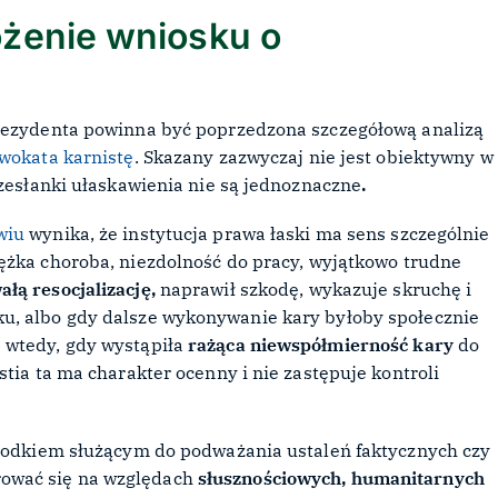
ożenie wniosku o
prezydenta powinna być poprzedzona szczegółową analizą
wokata karnistę
. Skazany zazwyczaj nie jest obiektywny w
rzesłanki ułaskawienia nie są jednoznaczne
.
wiu
wynika, że instytucja prawa łaski ma sens szczególnie
ężka choroba, niezdolność do pracy, wyjątkowo trudne
łą resocjalizację,
naprawił szkodę, wykazuje skruchę i
u, albo gdy dalsze wykonywanie kary byłoby społecznie
 wtedy, gdy wystąpiła
rażąca niewspółmierność kary
do
tia ta ma charakter ocenny i nie zastępuje kontroli
środkiem służącym do podważania ustaleń faktycznych czy
ować się na względach
słusznościowych, humanitarnych