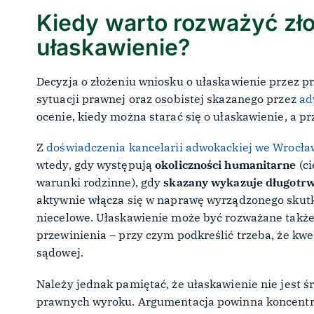
Kiedy warto rozważyć zł
ułaskawienie?
Decyzja o złożeniu wniosku o ułaskawienie przez 
sytuacji prawnej oraz osobistej skazanego przez
ad
ocenie, kiedy można starać się o ułaskawienie, a p
Z
doświadczenia kancelarii adwokackiej we Wrocła
wtedy, gdy występują
okoliczności humanitarne
(ci
warunki rodzinne), gdy
skazany wykazuje długotrwa
aktywnie włącza się w naprawę wyrządzonego skutk
niecelowe. Ułaskawienie może być rozważane także
przewinienia – przy czym podkreślić trzeba, że kwes
sądowej.
Należy jednak pamiętać, że ułaskawienie nie jest 
prawnych wyroku. Argumentacja powinna koncentr