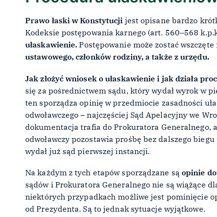
Prawo łaski w Konstytucji
jest opisane bardzo krót
Kodeksie postępowania karnego (art. 560–568 k.p.k.
ułaskawienie.
Postępowanie może zostać wszczęte
ustawowego, członków rodziny, a także z urzędu.
Jak złożyć wniosek o ułaskawienie i jak działa pr
się za pośrednictwem sądu, który wydał wyrok w pi
ten sporządza opinię w przedmiocie zasadności uła
odwoławczego – najczęściej Sąd Apelacyjny we Wroc
dokumentacja trafia do Prokuratora Generalnego, a
odwoławczy pozostawia prośbę bez dalszego biegu t
wydał już sąd pierwszej instancji.
Na każdym z tych etapów sporządzane są
opinie do
sądów i Prokuratora Generalnego nie są wiążące dl
niektórych przypadkach możliwe jest pominięcie o
od Prezydenta. Są to jednak sytuacje wyjątkowe.