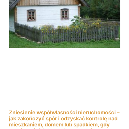
Zniesienie współwłasności nieruchomości –
jak zakończyć spór i odzyskać kontrolę nad
mieszkaniem, domem lub spadkiem, gdy