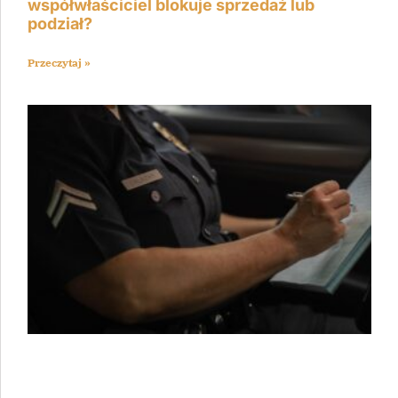
współwłaściciel blokuje sprzedaż lub
podział?
Przeczytaj »