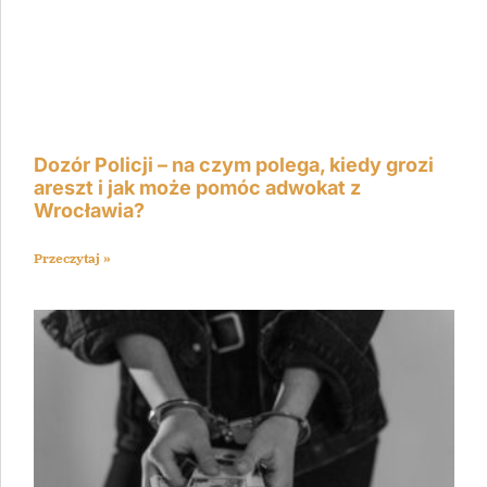
Dozór Policji – na czym polega, kiedy grozi
areszt i jak może pomóc adwokat z
Wrocławia?
Przeczytaj »