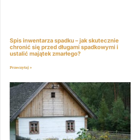
Spis inwentarza spadku – jak skutecznie
chronić się przed długami spadkowymi i
ustalić majątek zmarłego?
Przeczytaj »