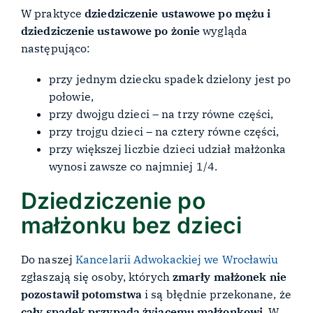
W praktyce
dziedziczenie ustawowe po mężu i
dziedziczenie ustawowe po żonie
wygląda
następująco:
przy jednym dziecku spadek dzielony jest po
połowie,
przy dwojgu dzieci – na trzy równe części,
przy trojgu dzieci – na cztery równe części,
przy większej liczbie dzieci udział małżonka
wynosi zawsze co najmniej 1/4.
Dziedziczenie po
małżonku bez dzieci
Do naszej
Kancelarii Adwokackiej we Wrocławiu
zgłaszają się osoby, których
zmarły małżonek nie
pozostawił potomstwa
i są błędnie przekonane, że
cały spadek przypada żyjącemu małżonkowi
. W