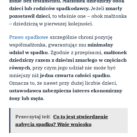
żonie bez testamentu.
Małżonek dziedziczy obok
dzieci lub rodziców spadkodawcy.
Jeżeli
zmarły
pozostawił dzieci
, to właśnie one – obok małżonka
– dziedziczą w pierwszej kolejności.
Prawo spadkowe
szczególnie chroni pozycję
współmałżonka, gwarantując mu
minimalny
udział w spadku
. Zgodnie z przepisami,
małżonek
dziedziczy razem z dziećmi zmarłego w częściach
równych
, przy czym jego udział nie może być
mniejszy niż
jedna czwarta całości spadku
.
Oznacza to, że nawet przy dużej liczbie dzieci,
ustawodawca zabezpiecza interes ekonomiczny
żony lub męża
.
Przeczytaj też:
Co to jest stwierdzenie
nabycia spadku? Wzór wniosku