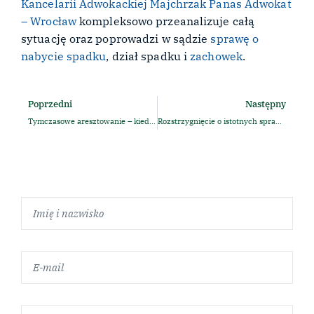
Kancelarii Adwokackiej Majchrzak Panas Adwokat
– Wrocław
kompleksowo przeanalizuje całą
sytuację oraz poprowadzi w sądzie
sprawę o
nabycie spadku
, dział spadku i
zachowek
.
Poprzedni
Następny
Tymczasowe aresztowanie – kiedy sąd może je zastosować i jakie prawa ma podejrzany? Kompleksowy poradnik
Rozstrzygnięcie o istotnych sprawach dziecka – gdy drugi rodzic nie zgadza się na decyzję o dziecku.