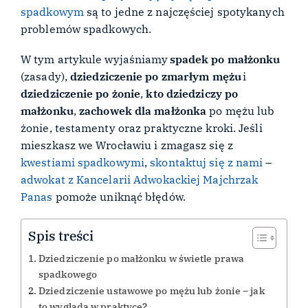
spadkowym
są to jedne z najczęściej spotykanych
problemów spadkowych.
W tym artykule wyjaśniamy
spadek po małżonku
(zasady),
dziedziczenie po zmarłym mężu
i
dziedziczenie po żonie
,
kto dziedziczy po
małżonku
,
zachowek dla małżonka
po mężu lub
żonie, testamenty oraz praktyczne kroki. Jeśli
mieszkasz we Wrocławiu i zmagasz się z
kwestiami spadkowymi
,
skontaktuj się z nami
–
adwokat z Kancelarii Adwokackiej Majchrzak
Panas
pomoże uniknąć błędów.
Spis treści
Dziedziczenie po małżonku w świetle prawa
spadkowego
Dziedziczenie ustawowe po mężu lub żonie – jak
to wygląda w praktyce?