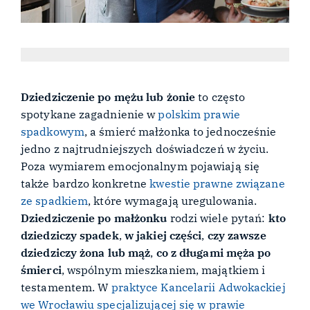
Dziedziczenie po mężu lub żonie
to często
spotykane zagadnienie w
polskim prawie
spadkowym
, a śmierć małżonka to jednocześnie
jedno z najtrudniejszych doświadczeń w życiu.
Poza wymiarem emocjonalnym pojawiają się
także bardzo konkretne
kwestie prawne związane
ze spadkiem
, które wymagają uregulowania.
Dziedziczenie po małżonku
rodzi wiele pytań:
kto
dziedziczy spadek
,
w jakiej części
,
czy zawsze
dziedziczy żona lub mąż
,
co z długami męża po
śmierci
, wspólnym mieszkaniem, majątkiem i
testamentem. W
praktyce Kancelarii Adwokackiej
we Wrocławiu specjalizującej się w prawie