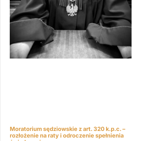
Moratorium sędziowskie z art. 320 k.p.c. –
rozłożenie na raty i odroczenie spełnienia