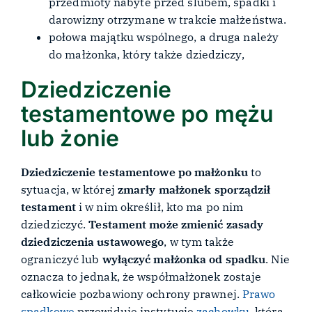
przedmioty nabyte przed ślubem, spadki i
darowizny otrzymane w trakcie małżeństwa.
połowa majątku wspólnego, a druga należy
do małżonka, który także dziedziczy,
Dziedziczenie
testamentowe po mężu
lub żonie
Dziedziczenie testamentowe po małżonku
to
sytuacja, w której
zmarły małżonek sporządził
testament
i w nim określił, kto ma po nim
dziedziczyć.
Testament może zmienić zasady
dziedziczenia ustawowego
, w tym także
ograniczyć lub
wyłączyć małżonka od spadku
. Nie
oznacza to jednak, że współmałżonek zostaje
całkowicie pozbawiony ochrony prawnej.
Prawo
spadkowe
przewiduje instytucję
zachowku
, która