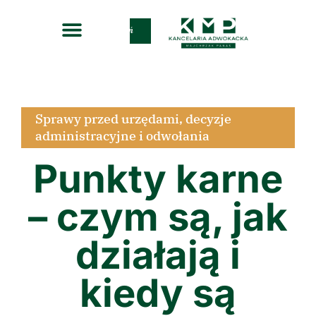
Zadzwoń
Sprawy przed urzędami, decyzje
administracyjne i odwołania
Punkty karne
– czym są, jak
działają i
kiedy są