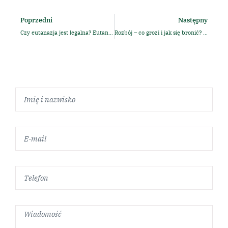
Poprzedni
Następny
Czy eutanazja jest legalna? Eutanazja czynna, bierna i pomoc do samobójstwa w polskim prawie
Rozbój – co grozi i jak się bronić? Kara, odpowiedzialność karna i obrona adwokata.