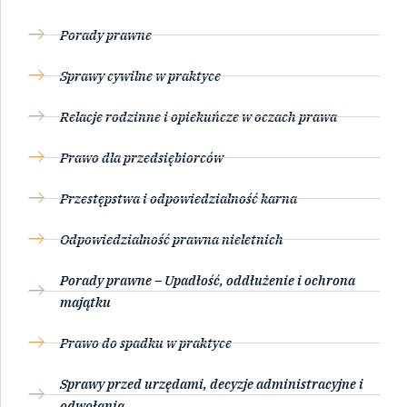
Porady prawne
Sprawy cywilne w praktyce
Relacje rodzinne i opiekuńcze w oczach prawa
Prawo dla przedsiębiorców
Przestępstwa i odpowiedzialność karna
Odpowiedzialność prawna nieletnich
Porady prawne – Upadłość, oddłużenie i ochrona
majątku
Prawo do spadku w praktyce
Sprawy przed urzędami, decyzje administracyjne i
odwołania