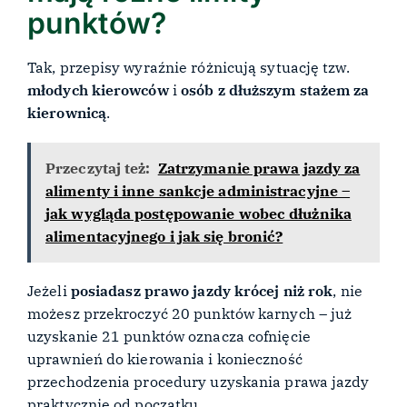
punktów?
Tak, przepisy wyraźnie różnicują sytuację tzw.
młodych kierowców
i
osób z dłuższym stażem za
kierownicą
.
Przeczytaj też:
Zatrzymanie prawa jazdy za
alimenty i inne sankcje administracyjne –
jak wygląda postępowanie wobec dłużnika
alimentacyjnego i jak się bronić?
Jeżeli
posiadasz prawo jazdy krócej niż rok
, nie
możesz przekroczyć 20 punktów karnych – już
uzyskanie 21 punktów oznacza cofnięcie
uprawnień do kierowania i konieczność
przechodzenia procedury uzyskania prawa jazdy
praktycznie od początku.