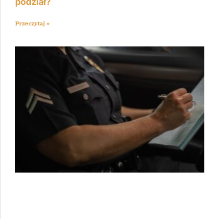
podział?
Przeczytaj »