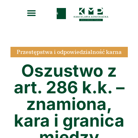
Zadzwoń
Przestępstwa i odpowiedzialność karna
Oszustwo z
art. 286 k.k. –
znamiona,
kara i granica
między