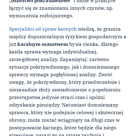
„
oszustwo pokradzieżowe
” i może w praktyce
łączyć się ze znamionami innych czynów, np.
wymuszenia rozbójniczego.
Specjaliści od spraw karnych
wiedzą, że granica
między dopuszczalnym ryzykiem gospodarczym a
już
karalnym oszustwem
bywa cienka, dlatego
każda sprawa wymaga indywidualnej,
szczegółowej analizy. Zapamiętaj: zarówno
sytuacja pokrzywdzonego, jak i domniemanego
sprawcy wymaga pogłębionej analizy. Zwróć
uwagę, że pokrzywdzony, który przedwcześnie i
niezasadnie złoży zawiadomienie o popełnieniu
przestępstwa jedynie straci czas i opóźni
odzyskanie pieniędzy. Natomiast domniemany
sprawca, który nie podejmie celowej i skutecznej
obrony, może zostać wciągnięty na długi czas w
postępowanie karnego, które będzie dla niego
stresujące, narazi go na utratę zaufania i