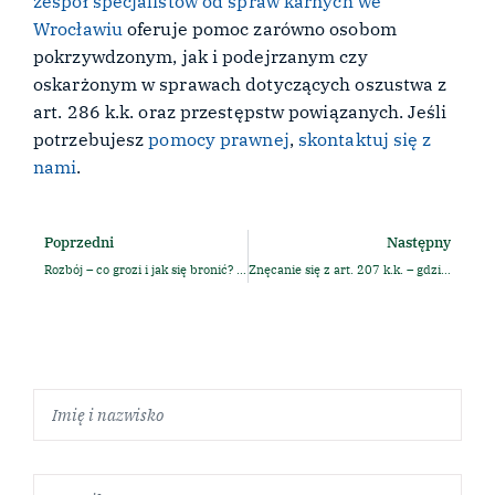
zespół specjalistów od spraw karnych we
Wrocławiu
oferuje pomoc zarówno osobom
pokrzywdzonym, jak i podejrzanym czy
oskarżonym w sprawach dotyczących oszustwa z
art. 286 k.k. oraz przestępstw powiązanych. Jeśli
potrzebujesz
pomocy prawnej
,
skontaktuj się z
nami
.
Poprzedni
Następny
Rozbój – co grozi i jak się bronić? Kara, odpowiedzialność karna i obrona adwokata.
Znęcanie się z art. 207 k.k. – gdzie przebiega granica pomiędzy kłótnią a przemocą domową? Poradnik prawny