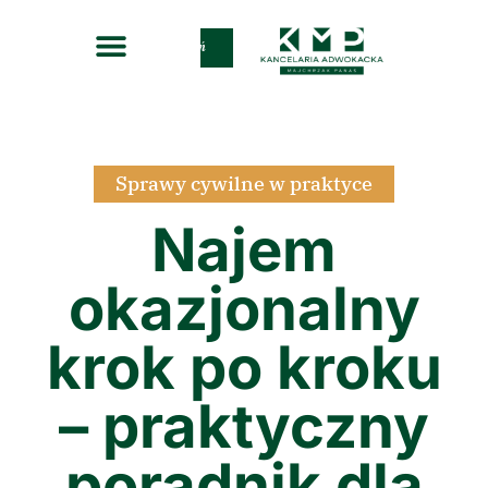
Zadzwoń
Sprawy cywilne w praktyce
Najem
okazjonalny
krok po kroku
– praktyczny
poradnik dla