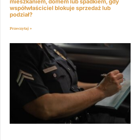
mieszkaniem, domem lub spadkiem, gdy
współwłaściciel blokuje sprzedaż lub
podział?
Przeczytaj »