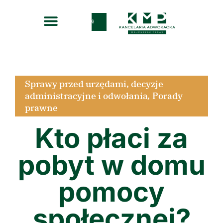
Zadzwoń
Sprawy przed urzędami, decyzje
administracyjne i odwołania
,
Porady
prawne
Kto płaci za
pobyt w domu
pomocy
społecznej?