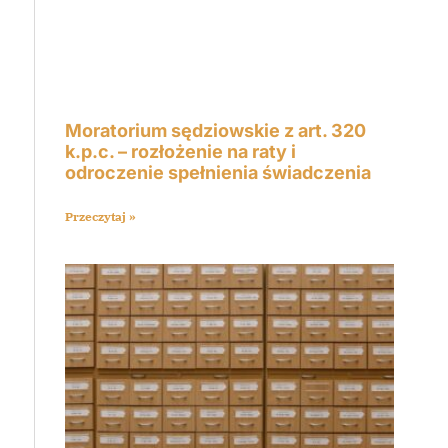
Moratorium sędziowskie z art. 320
k.p.c. – rozłożenie na raty i
odroczenie spełnienia świadczenia
Przeczytaj »