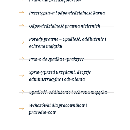
Przestępstwa i odpowiedzialność karna
Odpowiedzialność prawna nieletnich
Porady prawne – Upadłość, oddłużenie i
ochrona majątku
Prawo do spadku w praktyce
Sprawy przed urzędami, decyzje
administracyjne i odwołania
Upadłość, oddłużenie i ochrona majątku
Wskazówki dla pracowników i
pracodawców