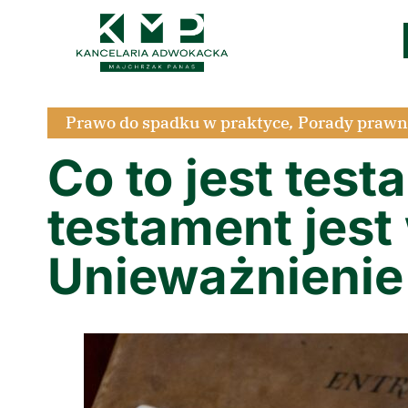
Prawo do spadku w praktyce
,
Porady prawn
Co to jest tes
testament jes
Unieważnienie