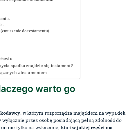
.
mentu.
ia.
 (zmuszenie do testamentu)
cławiu
bycia spadku znajdzie się testament?
iązanych z testamentem
dlaczego warto go
adkodawcy
, w którym rozporządza majątkiem na wypadek
 wyłącznie przez osobę posiadającą pełną zdolność do
on nie tylko na wskazanie,
kto i w jakiej części ma