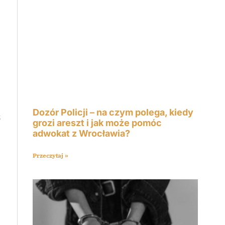
Dozór Policji – na czym polega, kiedy
ź
grozi areszt i jak może pomóc
adwokat z Wrocławia?
Przeczytaj »